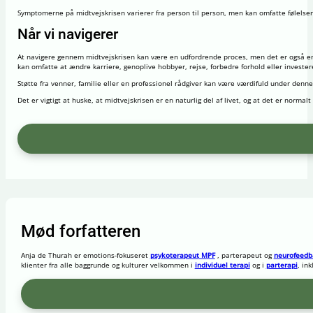
Symptomerne på midtvejskrisen varierer fra person til person, men kan omfatte følelser af
Når vi navigerer
At navigere gennem midtvejskrisen kan være en udfordrende proces, men det er også en 
kan omfatte at ændre karriere, genoplive hobbyer, rejse, forbedre forhold eller invester
Støtte fra venner, familie eller en professionel rådgiver kan være værdifuld under denn
Det er vigtigt at huske, at midtvejskrisen er en naturlig del af livet, og at det er normal
Mød forfatteren
Anja de Thurah er emotions-fokuseret
psykoterapeut
MPF
,
parterapeut
og
neurofeedb
klienter fra alle baggrunde og kulturer velkommen i
individuel terapi
og i
parterapi
, in