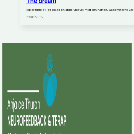
The dream
Jeg drømte at jeg gik ad en stille villavej midt om natten. Gadelygterne va
24/01/2025