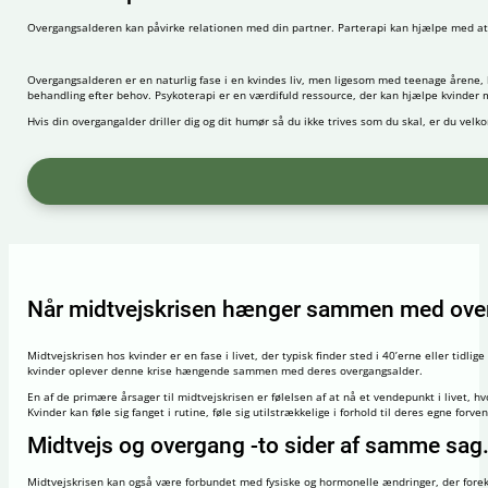
Overgangsalderen kan påvirke relationen med din partner. Parterapi kan hjælpe med a
Overgangsalderen er en naturlig fase i en kvindes liv, men ligesom med teenage årene,
behandling efter behov. Psykoterapi er en værdifuld ressource, der kan hjælpe kvinde
Hvis din overgangalder driller dig og dit humør så du ikke trives som du skal, er du velk
Når midtvejskrisen hænger sammen med ove
Midtvejskrisen hos kvinder er en fase i livet, der typisk finder sted i 40’erne eller tidli
kvinder oplever denne krise hængende sammen med deres overgangsalder.
En af de primære årsager til midtvejskrisen er følelsen af at nå et vendepunkt i livet, hvo
Kvinder kan føle sig fanget i rutine, føle sig utilstrækkelige i forhold til deres egne forv
Midtvejs og overgang -to sider af samme sag
Midtvejskrisen kan også være forbundet med fysiske og hormonelle ændringer, der forek