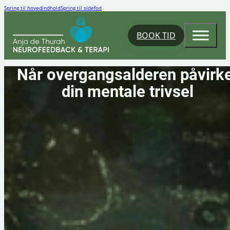
Spring til hovedindhold
Spring til sidefod
BOOK TID
Når overgangsalderen påvirk
din mentale trivsel