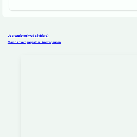
Udbrændt -og hvad så videre?
Mænds overgangsalder -Andropausen