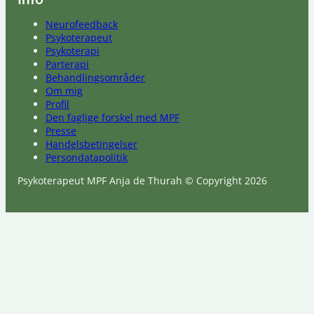
Neurofeedback
Psykoterapeut
Psykoterapi
Parterapi
Behandlingsområder
Om mig
Profil
Den faglige forskel med MPF
Presse
Handelsbetingelser
Persondatapolitik
Psykoterapeut MPF Anja de Thurah © Copyright 2026