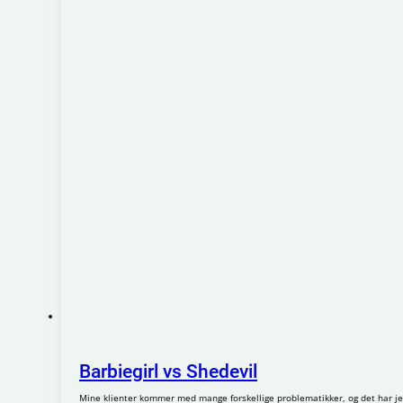
Barbiegirl vs Shedevil
Mine klienter kommer med mange forskellige problematikker, og det har je