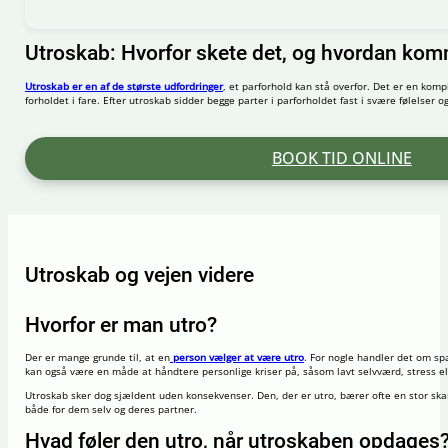
Utroskab: Hvorfor skete det, og hvordan ko
Utroskab er en af de største udfordringer
, et parforhold kan stå overfor. Det er en komp
forholdet i fare. Efter utroskab sidder begge parter i parforholdet fast i svære følelser 
BOOK TID ONLINE
Utroskab og vejen videre
Hvorfor er man utro?
Der er mange grunde til, at en
person vælger at være utro
. For nogle handler det om spæ
kan også være en måde at håndtere personlige kriser på, såsom lavt selvværd, stress ell
Utroskab sker dog sjældent uden konsekvenser. Den, der er utro, bærer ofte en stor sk
både for dem selv og deres partner.
Hvad føler den utro, når utroskaben opdages