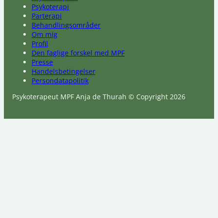
Psykoterapi
Parterapi
Behandlingsområder
Om mig
Profil
Den faglige forskel med MPF
Presse
Handelsbetingelser
Persondatapolitik
Psykoterapeut MPF Anja de Thurah © Copyright 2026