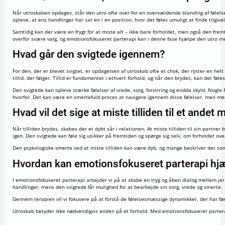
Når utroskaben opdages, står den utro ofte over for en overvældende blanding af følelser
opleve, at ens handlinger har sat en i en position, hvor det føles umuligt at finde tilgive
Samtidig kan der være en frygt for at miste alt – ikke bare forholdet, men også den fr
overfor svære valg, og emotionsfokuseret parterapi kan i denne fase hjælpe den utro me
Hvad går den svigtede igennem?
For den, der er blevet svigtet, er opdagelsen af utroskab ofte et chok, der ryster en hel
tillid, der følger. Tillid er fundamentet i ethvert forhold, og når den brydes, kan det fø
Den svigtede kan opleve stærke følelser af vrede, sorg, forvirring og endda skyld. Nogl
hvorfor. Det kan være en smertefuld proces at navigere igennem disse følelser, men me
Hvad vil det sige at miste tilliden til et ande
Når tilliden brydes, skabes der et dybt sår i relationen. At miste tilliden til sin partn
igen. Den svigtede kan føle sig usikker på fremtiden og spørge sig selv, om forholdet ov
Den psykologiske smerte ved at miste tilliden kan være dyb, og mange beskriver det som e
Hvordan kan emotionsfokuseret parterapi hjæ
I emotionsfokuseret parterapi arbejder vi på at skabe en tryg og åben dialog mellem jer
handlinger, mens den svigtede får mulighed for at bearbejde sin sorg, vrede og smerte.
Gennem terapien vil vi fokusere på at forstå de følelsesmæssige dynamikker, der har før
Utroskab betyder ikke nødvendigvis enden på et forhold. Med emotionsfokuseret partera