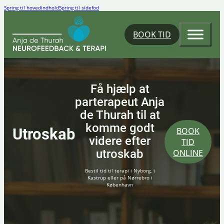
Spring til hovedindhold
Spring til sidefod
BOOK TID
Få hjælp at
parterapeut Anja
de Thurah til at
komme godt
Utroskab
BOOK
videre efter
TID
utroskab
ONLINE
Bestil tid til terapi i Nyborg, i
Kastrup eller på Nørrebro i
København