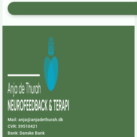
Mail: anja@anjadethurah.dk
CVR: 39510421
Bank: Danske Bank