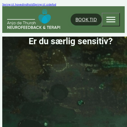
Spring til hovedindhold
Spring til sidefod
BOOK TID
Er du særlig sensitiv?