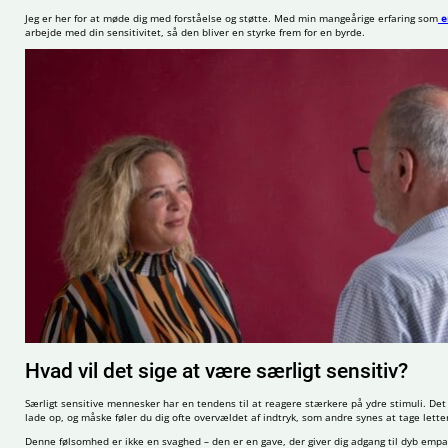
Jeg er her for at møde dig med forståelse og støtte. Med min mangeårige erfaring som
e
arbejde med din sensitivitet, så den bliver en styrke frem for en byrde.
Hvad vil det sige at være særligt sensitiv?
Særligt sensitive mennesker har en tendens til at reagere stærkere på ydre stimuli. Det k
lade op, og måske føler du dig ofte overvældet af indtryk, som andre synes at tage lette
Denne følsomhed er ikke en svaghed – den er en gave, der giver dig adgang til dyb empati