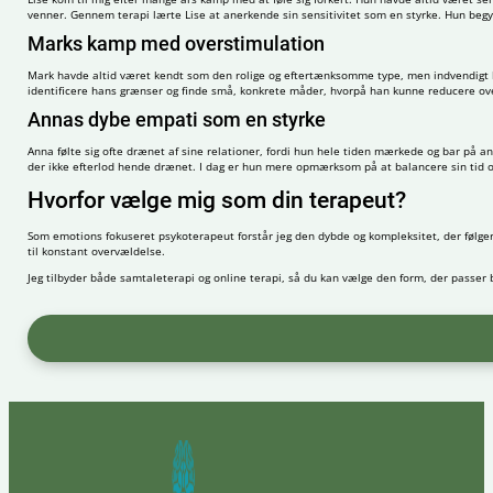
venner. Gennem terapi lærte Lise at anerkende sin sensitivitet som en styrke. Hun begynd
Marks kamp med overstimulation
Mark havde altid været kendt som den rolige og eftertænksomme type, men indvendigt kæ
identificere hans grænser og finde små, konkrete måder, hvorpå han kunne reducere o
Annas dybe empati som en styrke
Anna følte sig ofte drænet af sine relationer, fordi hun hele tiden mærkede og bar på an
der ikke efterlod hende drænet. I dag er hun mere opmærksom på at balancere sin tid 
Hvorfor vælge mig som din terapeut?
Som emotions fokuseret psykoterapeut forstår jeg den dybde og kompleksitet, der følger me
til konstant overvældelse.
Jeg tilbyder både samtaleterapi og online terapi, så du kan vælge den form, der passer bedst