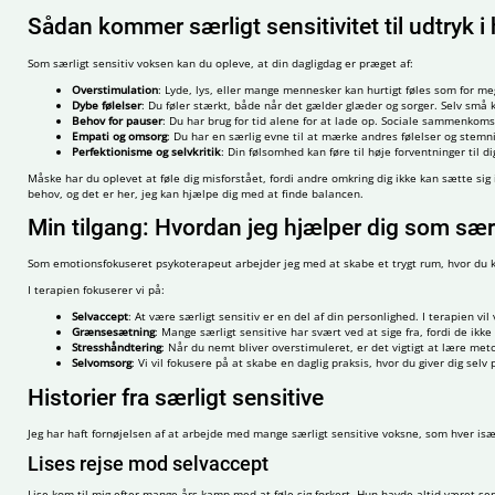
Sådan kommer særligt sensitivitet til udtryk 
Som særligt sensitiv voksen kan du opleve, at din dagligdag er præget af:
Overstimulation
: Lyde, lys, eller mange mennesker kan hurtigt føles som for mege
Dybe følelser
: Du føler stærkt, både når det gælder glæder og sorger. Selv små 
Behov for pauser
: Du har brug for tid alene for at lade op. Sociale sammenko
Empati og omsorg
: Du har en særlig evne til at mærke andres følelser og stemning
Perfektionisme og selvkritik
: Din følsomhed kan føre til høje forventninger til 
Måske har du oplevet at føle dig misforstået, fordi andre omkring dig ikke kan sætte sig
behov, og det er her, jeg kan hjælpe dig med at finde balancen.
Min tilgang: Hvordan jeg hjælper dig som særl
Som emotionsfokuseret psykoterapeut arbejder jeg med at skabe et trygt rum, hvor du ka
I terapien fokuserer vi på:
Selvaccept
: At være særligt sensitiv er en del af din personlighed. I terapien 
Grænsesætning
: Mange særligt sensitive har svært ved at sige fra, fordi de ikk
Stresshåndtering
: Når du nemt bliver overstimuleret, er det vigtigt at lære meto
Selvomsorg
: Vi vil fokusere på at skabe en daglig praksis, hvor du giver dig selv
Historier fra særligt sensitive
Jeg har haft fornøjelsen af at arbejde med mange særligt sensitive voksne, som hver især
Lises rejse mod selvaccept
Lise kom til mig efter mange års kamp med at føle sig forkert. Hun havde altid været se