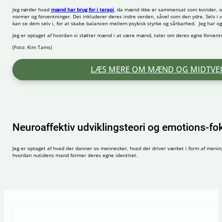
Jeg nørder hvad
mænd har brug for i terapi
, da mænd ikke er sammensat som kvinder, og 
normer og forventninger. Det inkluderer deres indre verden, såvel som den ydre. Selv i
kan se dem selv i, for at skabe balancen mellem psykisk styrke og sårbarhed. Jeg har 
Jeg er optaget af hvordan vi støtter mænd i at være mænd, taler om deres egne forventnin
(Foto: Kim Tams)
LÆS MERE OM MÆND OG MIDTVEJ
Neuroaffektiv udviklingsteori og emotions-fo
Jeg er optaget af hvad der danner os mennesker, hvad der driver værket i form af menin
hvordan nutidens mand former deres egne identitet.