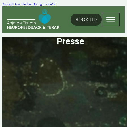
Spring til hovedindhold
Spring til sidefod
BOOK TID
Presse