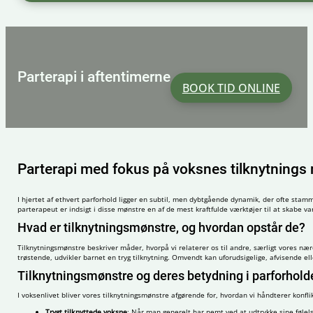
Parterapi i aftentimerne
BOOK TID ONLINE
Parterapi med fokus på voksnes tilknytnings
I hjertet af ethvert parforhold ligger en subtil, men dybtgående dynamik, der ofte stamm
parterapeut er indsigt i disse mønstre en af de mest kraftfulde værktøjer til at skabe var
Hvad er tilknytningsmønstre, og hvordan opstår de?
Tilknytningsmønstre beskriver måder, hvorpå vi relaterer os til andre, særligt vores 
trøstende, udvikler barnet en tryg tilknytning. Omvendt kan uforudsigelige, afvisende el
Tilknytningsmønstre og deres betydning i parforhold
I voksenlivet bliver vores tilknytningsmønstre afgørende for, hvordan vi håndterer konfli
Trygt tilknyttede voksne
: Når man generelt har nemt ved at udtrykke sine føle