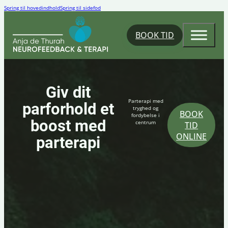
Spring til hovedindhold
Spring til sidefod
BOOK TID
Giv dit
Parterapi med
parforhold et
tryghed og
BOOK
fordybelse i
boost med
centrum
TID
ONLINE
parterapi