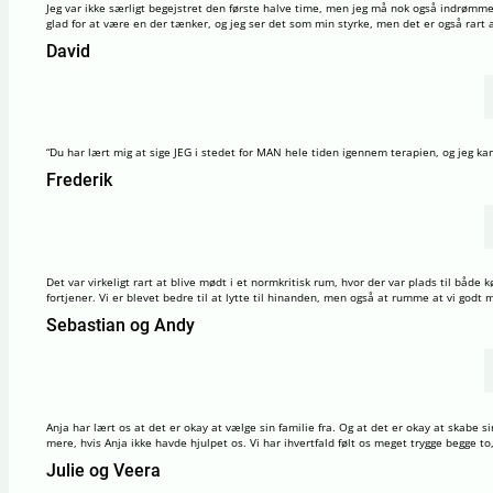
Jeg var ikke særligt begejstret den første halve time, men jeg må nok også indrømme
glad for at være en der tænker, og jeg ser det som min styrke, men det er også rart 
David
“Du har lært mig at sige JEG i stedet for MAN hele tiden igennem terapien, og jeg kan 
Frederik
Det var virkeligt rart at blive mødt i et normkritisk rum, hvor der var plads til både 
fortjener. Vi er blevet bedre til at lytte til hinanden, men også at rumme at vi god
Sebastian og Andy
Anja har lært os at det er okay at vælge sin familie fra. Og at det er okay at skab
mere, hvis Anja ikke havde hjulpet os. Vi har ihvertfald følt os meget trygge begge t
Julie og Veera