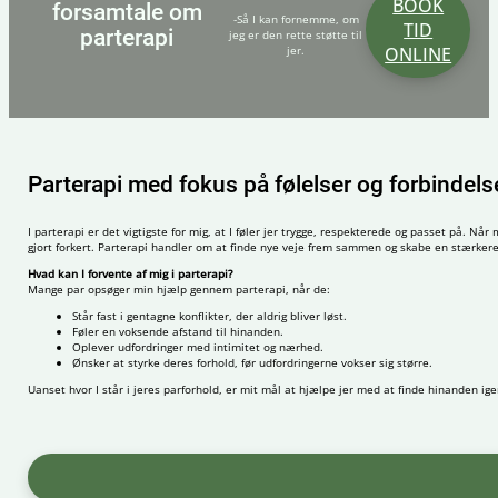
BOOK
forsamtale om
-Så I kan fornemme, om
TID
parterapi
jeg er den rette støtte til
jer.
ONLINE
Parterapi med fokus på følelser og forbindels
I parterapi er det vigtigste for mig, at I føler jer trygge, respekterede og passet på. 
gjort forkert. Parterapi handler om at finde nye veje frem sammen og skabe en stærkere
Hvad kan I forvente af mig i parterapi?
Mange par opsøger min hjælp gennem parterapi, når de:
Står fast i gentagne konflikter, der aldrig bliver løst.
Føler en voksende afstand til hinanden.
Oplever udfordringer med intimitet og nærhed.
Ønsker at styrke deres forhold, før udfordringerne vokser sig større.
Uanset hvor I står i jeres parforhold, er mit mål at hjælpe jer med at finde hinanden ig