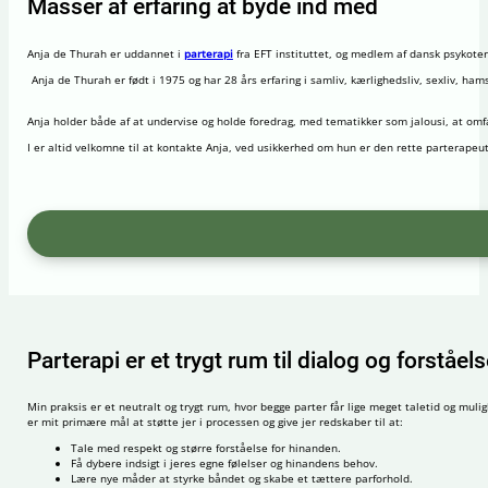
Masser af erfaring at byde ind med
Anja de Thurah er uddannet i
parterapi
fra EFT instituttet, og medlem af dansk psykoter
Anja de Thurah er født i 1975 og har 28 års erfaring i samliv, kærlighedsliv, sexliv, h
Anja holder både af at undervise og holde foredrag, med tematikker som jalousi, at omf
I er altid velkomne til at kontakte Anja, ved usikkerhed om hun er den rette parterapeut 
Parterapi er et trygt rum til dialog og forståel
Min praksis er et neutralt og trygt rum, hvor begge parter får lige meget taletid og mu
er mit primære mål at støtte jer i processen og give jer redskaber til at:
Tale med respekt og større forståelse for hinanden.
Få dybere indsigt i jeres egne følelser og hinandens behov.
Lære nye måder at styrke båndet og skabe et tættere parforhold.