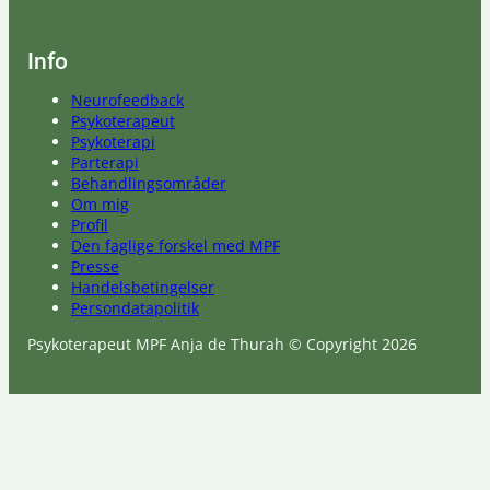
Info
Neurofeedback
Psykoterapeut
Psykoterapi
Parterapi
Behandlingsområder
Om mig
Profil
Den faglige forskel med MPF
Presse
Handelsbetingelser
Persondatapolitik
Psykoterapeut MPF Anja de Thurah © Copyright 2026