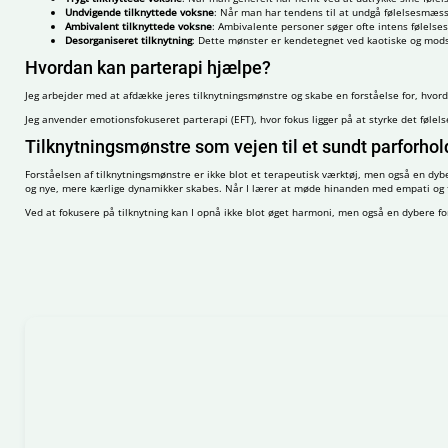
Undvigende tilknyttede voksne
: Når man har tendens til at undgå følelsesmæssig
Ambivalent tilknyttede voksne
: Ambivalente personer søger ofte intens følelse
Desorganiseret tilknytning
: Dette mønster er kendetegnet ved kaotiske og modsæ
Hvordan kan parterapi hjælpe?
Jeg arbejder med at afdække jeres tilknytningsmønstre og skabe en forståelse for, hvo
Jeg anvender emotionsfokuseret parterapi (EFT), hvor fokus ligger på at styrke det føl
Tilknytningsmønstre som vejen til et sundt parforhol
Forståelsen af tilknytningsmønstre er ikke blot et terapeutisk værktøj, men også en dyber
og nye, mere kærlige dynamikker skabes. Når I lærer at møde hinanden med empati og for
Ved at fokusere på tilknytning kan I opnå ikke blot øget harmoni, men også en dybere for