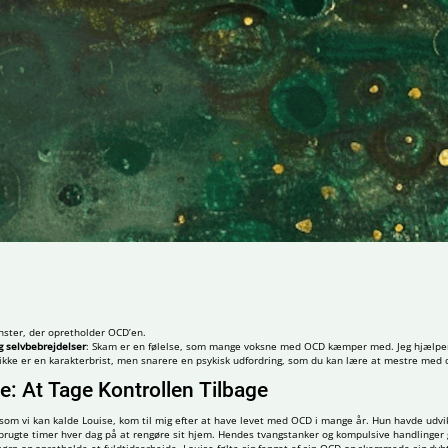
ster, der opretholder OCD’en.
g selvbebrejdelser
: Skam er en følelse, som mange voksne med OCD kæmper med. Jeg hjælpe
e ikke er en karakterbrist, men snarere en psykisk udfordring, som du kan lære at mestre med 
ie: At Tage Kontrollen Tilbage
, som vi kan kalde Louise, kom til mig efter at have levet med OCD i mange år. Hun havde udvikl
n brugte timer hver dag på at rengøre sit hjem. Hendes tvangstanker og kompulsive handlinger