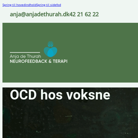
Spring til hovedindhold
Spring til sidefod
anja@anjadethurah.dk
42 21 62 22
OCD hos voksne