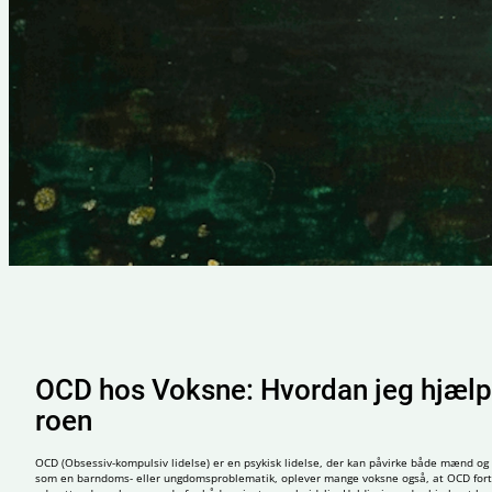
OCD hos Voksne: Hvordan jeg hjælp
roen
OCD (Obsessiv-kompulsiv lidelse) er en psykisk lidelse, der kan påvirke både mænd og
som en barndoms- eller ungdomsproblematik, oplever mange voksne også, at OCD fort