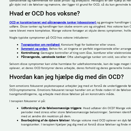
udmattende og hæmmende for både privat- og arbejdsliv. Heldigvis er der hjælp at he
går dybt ind i de følelser og mønstre, der ligger til grund for OCD, så du kan genvinde ko
Hvad er OCD hos voksne?
OCD er karakteriseret ved påtrængende tanker (obsessioner)
og gentagne handlinger (
udføre. Disse tanker og handlinger kan skabe enorm uro og utryghed. Hos voksne kan 
være blevet mere komplekse. Mange voksne forsøger at skjule deres symptomer, hvilket 
Nogle typiske symptomer på OCD hos voksne inkluderer:
Tvangstanker om renlighed
:
Konstant frygt for bakterier eller snavs.
Symmetri og orden
:
Behov for, at tingene er perfekt organiserede eller arran
Kontroltvang
: Gentagne kontroller af ting som låse, komfurer eller elektronisk
Påtrængende, uønskede tanker
: Ofte ubehagelige tanker om vold, sex eller re
Selvom disse symptomer kan virke harmløse for udefrakommende, kan de tage meget ti
oplever, at deres OCD forstyrrer deres arbejde, deres forhold og deres generelle livskva
Hvordan kan jeg hjælpe dig med din OCD?
Som emotions fokuseret psykoterapeut arbejder jeg med at forstå de underliggende føl
OCD-symptomerne. Emotions fokuseret terapi handler om at finde roden til de følelser
tvangshandlingerne, og arbejde med disse følelser på en konstruktiv måde.
I terapien fokuserer vi på:
Udforskning af de følelsesmæssige triggere
: Hvad udløser din OCD? Mange vok
perioder med stress eller store følelsesmæssige belastninger. Sammen identifi
med at ændre din reaktion på dem.
Bearbejdning af de dybere følelser
: Mange voksne med OCD oplever en dyb følel
tvangstanker. I terapien hjælper jeg dig med at forstå disse følelser og fin