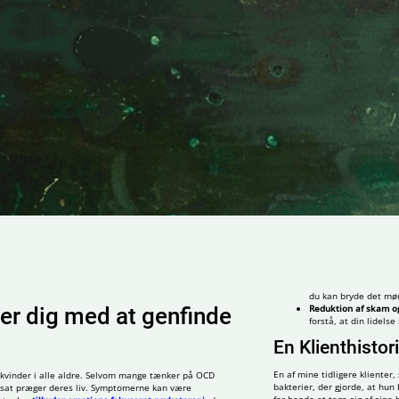
du kan bryde det møn
Reduktion af skam o
er dig med at genfinde
forstå, at din lidels
En Klienthistor
En af mine tidligere klienter
 kvinder i alle aldre. Selvom mange tænker på OCD
bakterier, der gjorde, at hu
sat præger deres liv. Symptomerne kan være