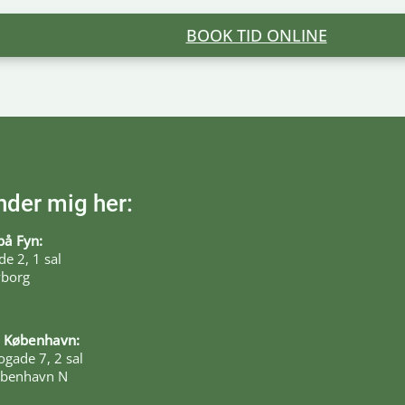
BOOK TID ONLINE
nder mig her:
på Fyn:
e 2, 1 sal
borg
 i København:
gade 7, 2 sal
øbenhavn N