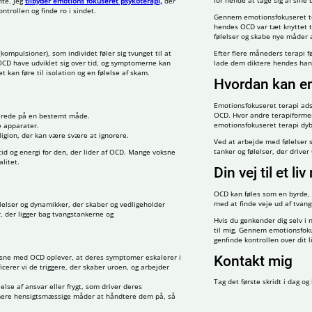
for hende at tage sig af sine
nte. Jeg
tilbyder emotions fokuseret psykoterapi,
der
ntrollen og finde ro i sindet.
Gennem emotionsfokuseret ter
hendes OCD var tæt knyttet ti
følelser og skabe nye måder 
kompulsioner), som individet føler sig tvunget til at
Efter flere måneders terapi 
OCD have udviklet sig over tid, og symptomerne kan
lade dem diktere hendes handl
kan føre til isolation og en følelse af skam.
Hvordan kan em
Emotionsfokuseret terapi adsk
OCD. Hvor andre terapiformer
gerede på en bestemt måde.
emotionsfokuseret terapi dyb
e apparater.
ligion, der kan være svære at ignorere.
Ved at arbejde med følelser s
tanker og følelser, der drive
d og energi for den, der lider af OCD. Mange voksne
litet.
Din vej til et l
OCD kan føles som en byrde, 
med at finde veje ud af tvan
elser og dynamikker, der skaber og vedligeholder
, der ligger bag tvangstankerne og
Hvis du genkender dig selv i 
til mig. Gennem emotionsfoku
genfinde kontrollen over dit li
Kontakt mig
sne med OCD oplever, at deres symptomer eskalerer i
cerer vi de triggere, der skaber uroen, og arbejder
Tag det første skridt i dag o
se af ansvar eller frygt, som driver deres
de mere hensigtsmæssige måder at håndtere dem på, så