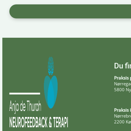
Du fi
Praksis 
Nørregad
5800 Ny
Praksis
Nørrebro
2200 K