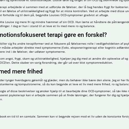
 børn og opretholde et fuldtidsarbejde. Louise følte sig fanget af sin OCD og skammede sig dyb
api arbejdede vi sammen med at udforske de følelser, der lå bag hendes frygt for bakterier.
l en følelse af utilstrækkelighed og frygt for at miste kontrollen. Ved at arbejde med disse u
at forholde sig til dem på, begyndte Louises OCD-symptomer gradvist at aftage.
følte Louise sig mere fri og mindre hæmmet af sin OCD. Hun lærte at håndtere de påtrængend
inger. I dag er hun i stand til at leve et liv med mere ro og balance.
otionsfokuseret terapi gøre en forskel?
iller sig fra andre terapiformer ved at fokusere på følelsernes rolle i vedligeholdelsen af psy
 måske arbejder direkte med symptomerne (f.eks. eksponeringsterapi eller kognitiv adfærdste
ere ind i de følelser, der udløser symptomerne.
om angst, frygt, skam og utilstrækkelighed, hjælper jeg dig med at ændre din oplevelse af og
r OCD’en. Dette skaber en varig forandring, der går ud over blot symptomreduktion.
iv med mere frihed
der tynger hverdagens gøremål og glæder, men du behøver ikke bære den alene. Jeg er her fo
gstankerne og kompulsionerne, så du kan begynde at leve et liv med mere frihed, ro og balanc
nogle af disse beskrivelser og ønsker hjælp til at bearbejde dine OCD-symptomer, så tøv ikke
seret psykoterapi kan vi arbejde sammen på at finde løsninger, der fungerer for dig og hjælp
v.
g book en tid til en samtale. Sammen kan vi begynde rejsen mod et liv uden de konstante forst