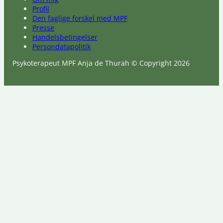
Profil
Den faglige forskel med MPF
Presse
Handelsbetingelser
Persondatapolitik
Psykoterapeut MPF Anja de Thurah © Copyright 2026