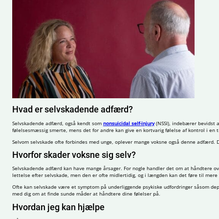
Hvad er selvskadende adfærd?
Selvskadende adfærd, også kendt som
nonsuicidal self-injury
(NSSI), indebærer bevidst a
følelsesmæssig smerte, mens det for andre kan give en kortvarig følelse af kontrol i en ti
Selvom selvskade ofte forbindes med unge, oplever mange voksne også denne adfærd. Det e
Hvorfor skader voksne sig selv?
Selvskadende adfærd kan have mange årsager. For nogle handler det om at håndtere over
lettelse efter selvskade, men den er ofte midlertidig, og i længden kan det føre til mere
Ofte kan selvskade være et symptom på underliggende psykiske udfordringer såsom depres
med dig om at finde sunde måder at håndtere dine følelser på.
Hvordan jeg kan hjælpe