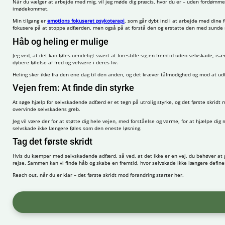
Når du vælger at arbejde med mig, vil jeg møde dig præcis, hvor du er – uden fordømmel
imødekommet.
Min tilgang er
emotions fokuseret psykoterapi
, som går dybt ind i at arbejde med dine 
fokusere på at stoppe adfærden, men også på at forstå den og erstatte den med sunde m
Håb og heling er mulige
Jeg ved, at det kan føles uendeligt svært at forestille sig en fremtid uden selvskade, især
dybere følelse af fred og velvære i deres liv.
Heling sker ikke fra den ene dag til den anden, og det kræver tålmodighed og mod at udf
Vejen frem: At finde din styrke
At søge hjælp for selvskadende adfærd er et tegn på utrolig styrke, og det første skrid
overvinde selvskadens greb.
Jeg vil være der for at støtte dig hele vejen, med forståelse og varme, for at hjælpe dig
selvskade ikke længere føles som den eneste løsning.
Tag det første skridt
Hvis du kæmper med selvskadende adfærd, så ved, at det ikke er en vej, du behøver at gå 
rejse. Sammen kan vi finde håb og skabe en fremtid, hvor selvskade ikke længere define
Reach out, når du er klar – det første skridt mod forandring starter her.