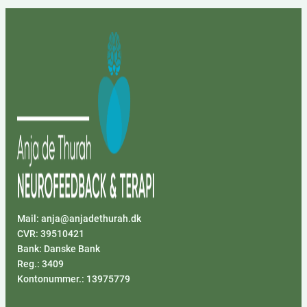
Mail: anja@anjadethurah.dk
CVR: 39510421
Bank: Danske Bank
Reg.: 3409
Kontonummer.: 13975779