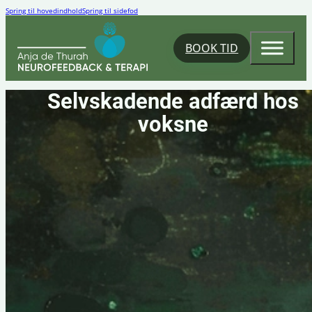
Spring til hovedindhold
Spring til sidefod
BOOK TID
Selvskadende adfærd hos
voksne