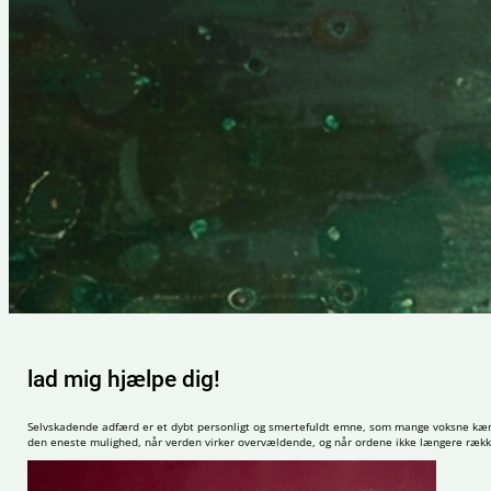
lad mig hjælpe dig!
Selvskadende adfærd er et dybt personligt og smertefuldt emne, som mange voksne kæmpe
den eneste mulighed, når verden virker overvældende, og når ordene ikke længere række