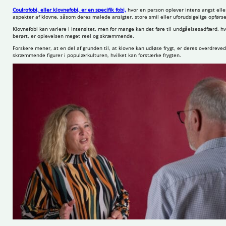
Coulrofobi, eller klovnefobi, er en specifik fobi,
hvor en person oplever intens angst eller
aspekter af klovne, såsom deres malede ansigter, store smil eller uforudsigelige opførse
Klovnefobi kan variere i intensitet, men for mange kan det føre til undgåelsesadfærd, hvo
berørt, er oplevelsen meget reel og skræmmende.
Forskere mener, at en del af grunden til, at klovne kan udløse frygt, er deres overdreve
skræmmende figurer i populærkulturen, hvilket kan forstærke frygten.