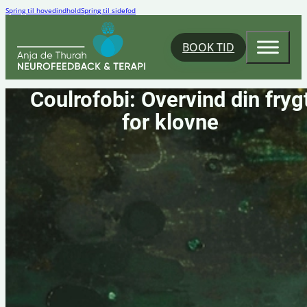
Spring til hovedindhold
Spring til sidefod
BOOK TID
Coulrofobi: Overvind din fryg
for klovne