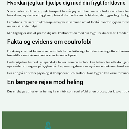
Hvordan jeg kan hjælpe dig med din frygt for klovne
Som emotions fokuseret psykoterapeut forstår jeg, at fobier som coulrofobi ofte handler o
hvor du er, og skabe et trygt rum, hvor du kan udforske de følelser, der ligger bag din fry
I emotions fokuseret psykoterapi arbejder vi sammen om at forstå, hvorfor frygten for klo
understøttende miljø.
Min tilgang er ikke at presse dig ud i konfrontation med din frygt, før du er klar. I sted
Fakta og evidens om coulrofobi
Forskning viser, at fobier som coulrofobi kan udvikle sig i barndommen og ofte er baser
fremstilles som skræmmende eller truende figurer.
Undersøgelser har vist, at specifikke fobier, som coulrofobi, kan behandles effektivt g
nye måder at reagere på frygten på. Eksponeringsterapi er også en veldokumenteret meto
Der er også en stærk psykologisk komponent i coulrofobi, hvor frygten kan være forbund
En længere rejse mod heling
Det er vigtigt at huske, at heling fra en fobi som coulrofobi er en proces, der kræver ti