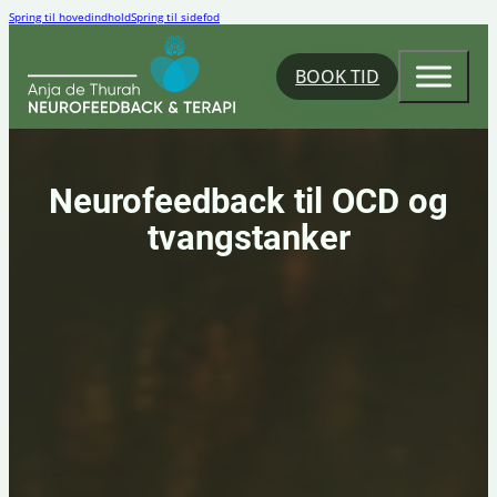
Spring til hovedindhold
Spring til sidefod
BOOK TID
Neurofeedback til OCD og
tvangstanker