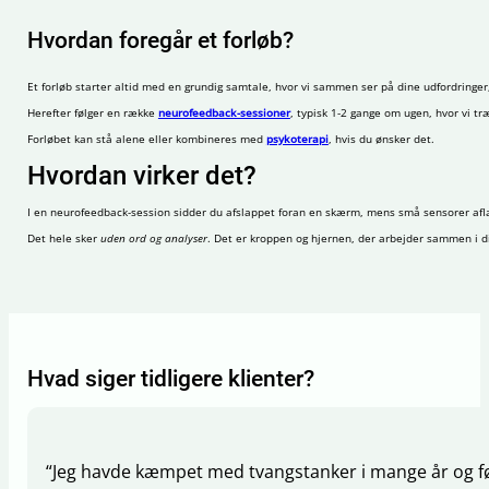
Hvordan foregår et forløb?
Et forløb starter altid med en grundig samtale, hvor vi sammen ser på dine udfordringer
Herefter følger en række
neurofeedback-sessioner
, typisk 1-2 gange om ugen, hvor vi tr
Forløbet kan stå alene eller kombineres med
psykoterapi
, hvis du ønsker det.
Hvordan virker det?
I en neurofeedback-session sidder du afslappet foran en skærm, mens små sensorer aflæser 
Det hele sker
uden ord og analyser
. Det er kroppen og hjernen, der arbejder sammen i di
Hvad siger tidligere klienter?
“Jeg havde kæmpet med tvangstanker i mange år og fø