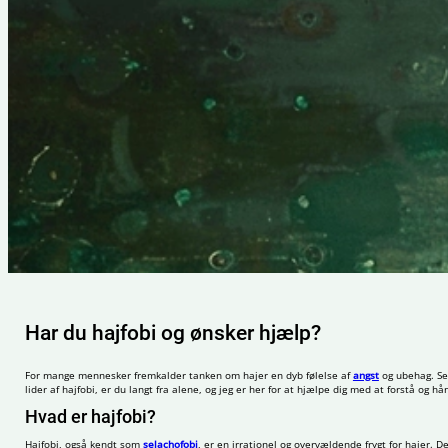
Har du hajfobi og ønsker hjælp?
For mange mennesker fremkalder tanken om hajer en dyb følelse af
angst
og ubehag. Sel
lider af hajfobi, er du langt fra alene, og jeg er her for at hjælpe dig med at forstå og h
Hvad er hajfobi?
Hajfobi, også kendt som
selachofobi
, er en irrationel og overvældende frygt for hajer. 