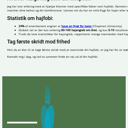
Jeg har stor erfaring med at hjælpe klienter med specifikke fobier som hajfobi. Gennem e
matcher dine behov og din komfortzone. Uanset om du har en mild frygt for hajer eller 
Statistik om hajfobi:
24%
af amerikanere angiver at
have en frygt for hajer
(Chapman University).
Globalt set er der kun omkring
80-100 hajangreb om året
, og kun
5-10
resulterer
Trods de lave statistikker for hajangreb, rapporterer mange mennesker med hajfo
Tag første skridt mod frihed
Hvis du er klar til at tage første skridt mod at overvinde din hajfobi, er jeg her for at s
Kontakt mig i dag, og lad os sammen finde en vej ud af din hajfobi.