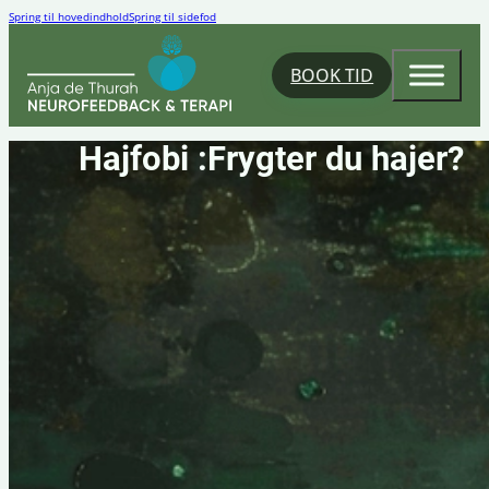
Spring til hovedindhold
Spring til sidefod
BOOK TID
Hajfobi :Frygter du hajer?