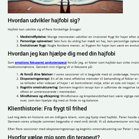
Hvordan udvikler hajfobi sig?
Hajfobi kan udvikle sig af flere forskellige årsager:
Medieindflydelse:
Mange mennesker udvikler en irrationel frygt for hajer efter a
Personlige oplevelser:
Selv hvis du aldrig har mødt en haj, kan personlige oplev
Evolutionær frygt:
Nogle forskere mener, at frygten for hajer kan være en evolut
Hvordan jeg kan hjælpe dig med din hajfobi
Som
emotions fokuseret psykoterapeut
forstår jeg, at fobier som hajfobi kan virke irr
reaktionsmønstre. Gennem min tilgang vil vi fokusere på:
At forstå dine følelser:
I vores sessioner vil vi begynde med at undersøge, hvornår
Eksponeringsterapi:
En af de mest effektive metoder til behandling af fobier er
se billeder eller videoer af hajer i et kontrolleret miljø, eller at tale om hajer, 
Kognitiv omstrukturering:
Gennem kognitiv terapi kan vi udforske de negative ta
oftest er uinteresserede i mennesker.
Mindfulness og afslapning:
Mindfulness og kropsbevidsthed kan være vigtige redsk
nuet
, som kan hjælpe dig med at finde ro og balance.
Klienthistorie: Fra frygt til frihed
Lad mig dele en historie om en tidligere klient, som jeg hjalp med hajfobi. Peter havde 
Gennem vores arbejde sammen begyndte vi med små skridt: Vi så dokumentarer om hajer, t
Efter flere sessioner med eksponeringsterapi og kognitiv omstrukturering var Peter i stand 
Hvorfor vælge mig som din terapeut?