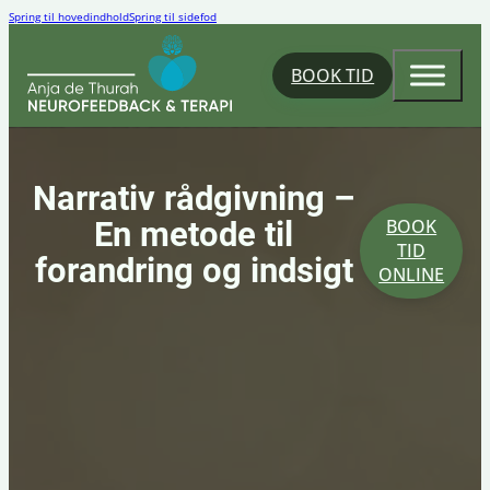
Spring til hovedindhold
Spring til sidefod
BOOK TID
Narrativ rådgivning –
En metode til
BOOK
TID
forandring og indsigt
ONLINE