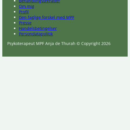
Behandlingsområder
Om mig
Profil
Den faglige forskel med MPF
Presse
Handelsbetingelser
Persondatapolitik
Psykoterapeut MPF Anja de Thurah © Copyright 2026