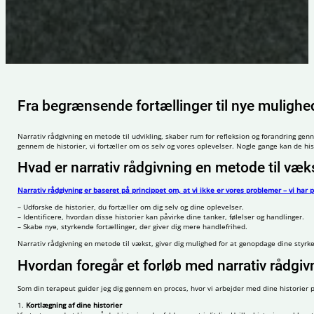
Fra begrænsende fortællinger til nye mulighe
Narrativ rådgivning en metode til udvikling, skaber rum for refleksion og forandring gen
gennem de historier, vi fortæller om os selv og vores oplevelser. Nogle gange kan de his
Hvad er narrativ rådgivning en metode til væk
Narrativ rådgivning er baseret på princippet om, at vi ikke er vores problemer – vi har
– Udforske de historier, du fortæller om dig selv og dine oplevelser.
– Identificere, hvordan disse historier kan påvirke dine tanker, følelser og handlinger.
– Skabe nye, styrkende fortællinger, der giver dig mere handlefrihed.
Narrativ rådgivning en metode til vækst, giver dig mulighed for at genopdage dine styrker
Hvordan foregår et forløb med narrativ rådgiv
Som din terapeut guider jeg dig gennem en proces, hvor vi arbejder med dine historier p
1.
Kortlægning af dine historier