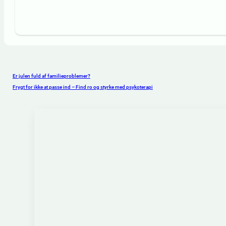
Er julen fuld af familieproblemer?
Frygt for ikke at passe ind – Find ro og styrke med psykoterapi