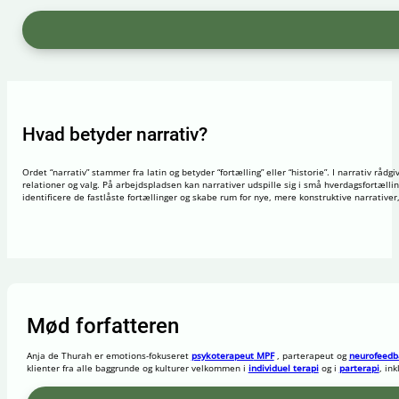
Hvad betyder narrativ?
Ordet “narrativ” stammer fra latin og betyder “fortælling” eller “historie”. I narrativ rådg
relationer og valg. På arbejdspladsen kan narrativer udspille sig i små hverdagsfortællin
identificere de fastlåste fortællinger og skabe rum for nye, mere konstruktive narrativer
Mød forfatteren
Anja de Thurah er emotions-fokuseret
psykoterapeut
MPF
,
parterapeut
og
neurofeedb
klienter fra alle baggrunde og kulturer velkommen i
individuel terapi
og i
parterapi
, in