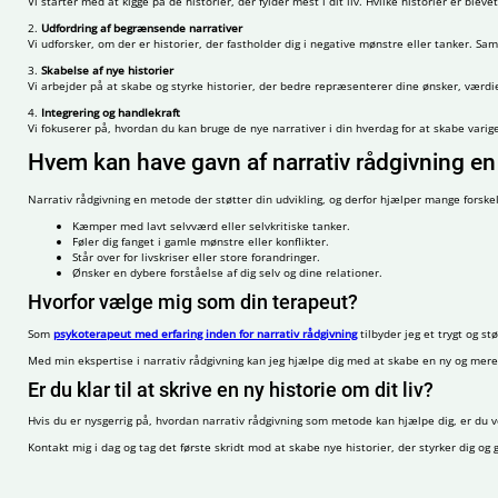
Vi starter med at kigge på de historier, der fylder mest i dit liv. Hvilke historier er b
2.
Udfordring af begrænsende narrativer
Vi udforsker, om der er historier, der fastholder dig i negative mønstre eller tanker. S
3.
Skabelse af nye historier
Vi arbejder på at skabe og styrke historier, der bedre repræsenterer dine ønsker, værdier
4.
Integrering og handlekraft
Vi fokuserer på, hvordan du kan bruge de nye narrativer i din hverdag for at skabe varig
Hvem kan have gavn af narrativ rådgivning en
Narrativ rådgivning en metode der støtter din udvikling, og derfor hjælper mange forskell
Kæmper med lavt selvværd eller selvkritiske tanker.
Føler dig fanget i gamle mønstre eller konflikter.
Står over for livskriser eller store forandringer.
Ønsker en dybere forståelse af dig selv og dine relationer.
Hvorfor vælge mig som din terapeut?
Som
psykoterapeut med erfaring inden for narrativ rådgivning
tilbyder jeg et trygt og s
Med min ekspertise i narrativ rådgivning kan jeg hjælpe dig med at skabe en ny og mere b
Er du klar til at skrive en ny historie om dit liv?
Hvis du er nysgerrig på, hvordan narrativ rådgivning som metode kan hjælpe dig, er du v
Kontakt mig i dag og tag det første skridt mod at skabe nye historier, der styrker dig og g