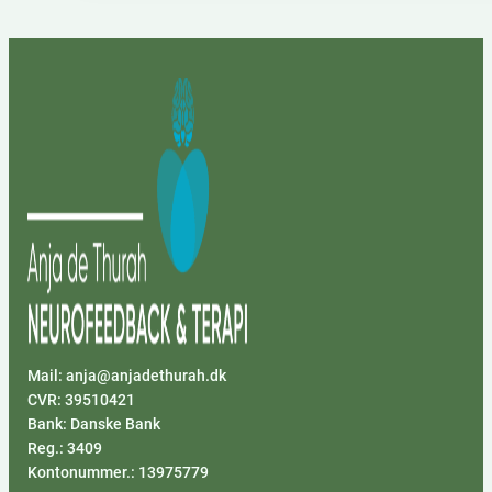
Mail: anja@anjadethurah.dk
CVR: 39510421
Bank: Danske Bank
Reg.: 3409
Kontonummer.: 13975779