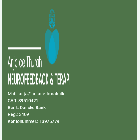
Mail: anja@anjadethurah.dk
CVR: 39510421
Bank: Danske Bank
Reg.: 3409
Kontonummer.: 13975779