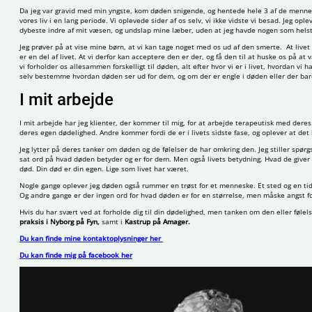
Da jeg var gravid med min yngste, kom døden snigende, og hentede hele 3 af de mennes
vores liv i en lang periode. Vi oplevede sider af os selv, vi ikke vidste vi besad. Jeg o
dybeste indre af mit væsen, og undslap mine læber, uden at jeg havde nogen som helst k
Jeg prøver på at vise mine børn, at vi kan tage noget med os ud af den smerte. At live
er en del af livet. At vi derfor kan acceptere den er der, og få den til at huske os på at
vi forholder os allesammen forskelligt til døden, alt efter hvor vi er i livet, hvordan 
selv bestemme hvordan døden ser ud for dem, og om der er engle i døden eller der bar
I mit arbejde
I mit arbejde har jeg klienter, der kommer til mig, for at arbejde terapeutisk med de
deres egen dødelighed. Andre kommer fordi de er i livets sidste fase, og oplever at de
Jeg lytter på deres tanker om døden og de følelser de har omkring den. Jeg stiller spørg
sat ord på hvad døden betyder og er for dem. Men også livets betydning. Hvad de giver sl
død. Din død er din egen. Lige som livet har været.
Nogle gange oplever jeg døden også rummer en trøst for et menneske. Et sted og en tid
Og andre gange er der ingen ord for hvad døden er for en størrelse, men måske angst f
Hvis du har svært ved at forholde dig til din dødelighed, men tanken om den eller føle
praksis i Nyborg på Fyn,
samt i
Kastrup på Amager.
Du kan finde mine kontaktoplysninger her
Du kan finde mig på facebook her