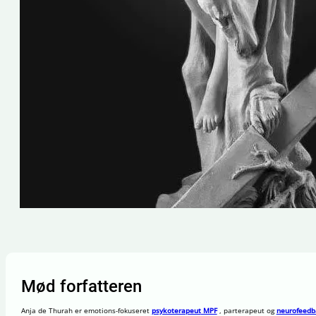
Mød forfatteren
Anja de Thurah er emotions-fokuseret
psykoterapeut
MPF
,
parterapeut
og
neurofeedb