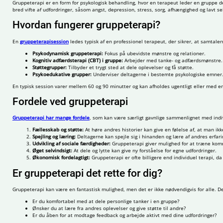
Gruppeterapi er en form for psykologisk behandling, hvor en terapeut leder en gruppe de
bred vifte af udfordringer, såsom angst, depression, stress, sorg, afhængighed og lavt s
Hvordan fungerer gruppeterapi?
En
gruppeterapisession
ledes typisk af en professionel terapeut, der sikrer, at samtaler
Psykodynamisk gruppeterapi:
Fokus på ubevidste mønstre og relationer.
Kognitiv adfærdsterapi (CBT) i gruppe:
Arbejder med tanke- og adfærdsmønstre.
Støttegrupper:
Tilbyder et trygt sted at dele oplevelser og få støtte.
Psykoedukative grupper:
Underviser deltagerne i bestemte psykologiske emner
En typisk session varer mellem 60 og 90 minutter og kan afholdes ugentligt eller med 
Fordele ved gruppeterapi
Gruppeterapi har mange fordele
, som kan være særligt gavnlige sammenlignet med indiv
Fællesskab og støtte:
At høre andres historier kan give en følelse af, at man ikk
Spejling og læring:
Deltagerne kan spejle sig i hinanden og lære af andres erfari
Udvikling af sociale færdigheder:
Gruppeterapi giver mulighed for at træne kommu
Øget selvindsigt:
At dele og lytte kan give ny forståelse for egne udfordringer.
Økonomisk fordelagtigt:
Gruppeterapi er ofte billigere end individuel terapi, 
Er gruppeterapi det rette for dig?
Gruppeterapi kan være en fantastisk mulighed, men det er ikke nødvendigvis for alle. De
Er du komfortabel med at dele personlige tanker i en gruppe?
Ønsker du at lære fra andres oplevelser og give støtte til andre?
Er du åben for at modtage feedback og arbejde aktivt med dine udfordringer?