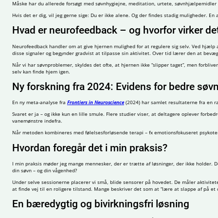
Måske har du allerede forsøgt med søvnhygiejne, meditation, urtete, søvnhjælpemidler – 
Hvis det er dig, vil jeg gerne sige: Du er ikke alene. Og der findes stadig muligheder. En
Hvad er neurofeedback – og hvorfor virker de
Neurofeedback handler om at give hjernen mulighed for at regulere sig selv. Ved hjælp af
disse signaler og begynder gradvist at tilpasse sin aktivitet. Over tid lærer den at bevæ
Når vi har søvnproblemer, skyldes det ofte, at hjernen ikke “slipper taget”, men forbli
selv kan finde hjem igen.
Ny forskning fra 2024: Evidens for bedre sø
En ny meta-analyse fra
Frontiers in Neuroscience
(2024) har samlet resultaterne fra en r
Svaret er ja – og ikke kun en lille smule. Flere studier viser, at deltagere oplever fo
vanemønstre indefra.
Når metoden kombineres med følelsesforløsende terapi – fx emotionsfokuseret psykotera
Hvordan foregår det i min praksis?
I min praksis møder jeg mange mennesker, der er trætte af løsninger, der ikke holder. 
din søvn – og din vågenhed?
Under selve sessionerne placerer vi små, blide sensorer på hovedet. De måler aktiviteten 
at finde vej til en roligere tilstand. Mange beskriver det som at “lære at slappe af på et
En bæredygtig og bivirkningsfri løsning