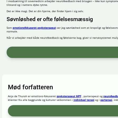
I modsætning til sovemedicin arbejder neurofeedback med årsagen – ikke kun symptomet. 
tilstand og i nattens dybe rytme.
Det er ikke magi. Det er din hjerne, der finder hjem i sig selv.
Søvnløshed er ofte følelsesmæssig
Som
emotionsfokuseret psykoterapeut
ser jeg søvnløshed som et kropsligt og følelsesm
normale.
Når vi arbejder med både neurofeedback og følelserne bag, giver vi nervesystemet mulighe
Mød forfatteren
Anja de Thurah er emotions-fokuseret
psykoterapeut
MPF
,
parterapeut
og
neurofeedb
klienter fra alle baggrunde og kulturer velkommen i
individuel terapi
og i
parterapi
, in