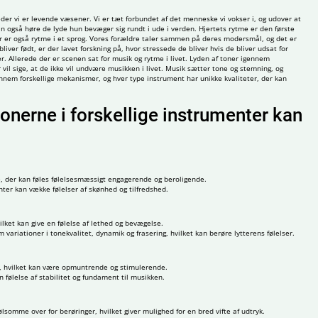
der vi er levende væsener. Vi er tæt forbundet af det menneske vi vokser i, og udover at
også høre de lyde hun bevæger sig rundt i ude i verden. Hjertets rytme er den første
Der er også rytme i et sprog. Vores forældre taler sammen på deres modersmål, og det er
iver født, er der lavet forskning på, hvor stressede de bliver hvis de bliver udsat for
. Allerede der er scenen sat for musik og rytme i livet. Lyden af toner igennem
il sige, at de ikke vil undvære musikken i livet. Musik sætter tone og stemning, og
ennem forskellige mekanismer, og hver type instrument har unikke kvaliteter, der kan
onerne i forskellige instrumenter kan
, der kan føles følelsesmæssigt engagerende og beroligende.
ter kan vække følelser af skønhed og tilfredshed.
ilket kan give en følelse af lethed og bevægelse.
variationer i tonekvalitet, dynamik og frasering, hvilket kan berøre lytterens følelser.
ken, hvilket kan være opmuntrende og stimulerende.
n følelse af stabilitet og fundament til musikken.
omme over for berøringer, hvilket giver mulighed for en bred vifte af udtryk.