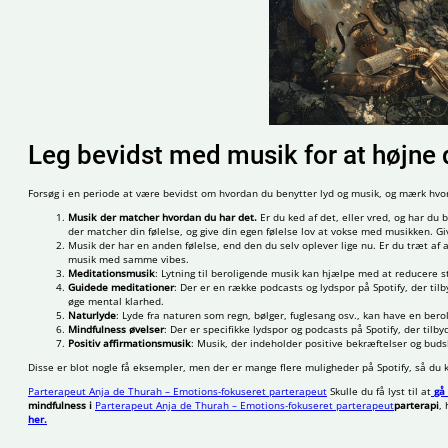
Leg bevidst med musik for at højne 
Forsøg i en periode at være bevidst om hvordan du benytter lyd og musik, og mærk hvor
Musik der matcher hvordan du har det.
Er du ked af det, eller vred, og har du b
der matcher din følelse, og give din egen følelse lov at vokse med musikken. Gi
Musik der har en anden følelse, end den du selv oplever lige nu. Er du træt af at
musik med samme vibes.
Meditationsmusik
: Lytning til beroligende musik kan hjælpe med at reducere st
Guidede meditationer
: Der er en række podcasts og lydspor på Spotify, der ti
øge mental klarhed.
Naturlyde
: Lyde fra naturen som regn, bølger, fuglesang osv., kan have en ber
Mindfulness øvelser
: Der er specifikke lydspor og podcasts på Spotify, der tilby
Positiv affirmationsmusik
: Musik, der indeholder positive bekræftelser og bu
Disse er blot nogle få eksempler, men der er mange flere muligheder på Spotify, så du 
Parterapeut Anja de Thurah – Emotions-fokuseret parterapeut
Skulle du få lyst til at
gå
mindfulness i
Parterapeut Anja de Thurah – Emotions-fokuseret parterapeut
parterapi
,
her.