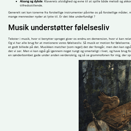
Alsang og dybde
: Klaverets alsidighed og evne til at spille både melodi og ak
tilfredsstillende.
Generelt set kan tonerne fra forskellige instrumenter påvirke os på forskellige måder, 
mange mennesker nyder at lytte til. Er det ikke underfundigt ?
Musik understøtter følelsesliv
Tekster i musik, hvor vi benytter sproget giver os endnu en demension, hvor vi kan re
Og vi har alle brug for at motionere vores følelsesliv. Så musik er motion for følelserne.
et godt billede på det. Musikken matcher (som regel) det der foregår, men den kan også 
det vi ser. Men vi kan også gå igennem noget tungt og smerteligt i livet, og have brug for
en sønderbombet gade under anden verdenskrig, og så se grammofonen for mig, der spil