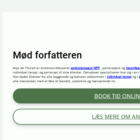
Mød forfatteren
Anja de Thurah er emotions-fokuseret
psykoterapeut
MPF
,
parterapeut
og
neurofee
individuel terapi, og parterapi til sine klienter. Derudover specialiserer hun sig i e
Hun byder klienter fra alle baggrunde og kulturer velkommen i
individuel terapi
og i
alle mennesker med at føre et bevidst, autentisk og nærværende liv.
BOOK TID ONLIN
LÆS MERE OM AN