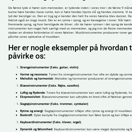
De første lyde vi hører som mennesker, er lydende inden i vores mor i de første 9 måne
kunne høre hendes mave rumle, kan vi høre hendes hjerte slå og hendes stemme. Vi kan 
lyd der beroliger os. Den er tryg og vi kender den helt fra vores hørelse blev dannet. 
faktisk også en slags musik. Der er en rytme i sprog, og en bevægelse i toner. Når børn bl
fremmede sprog, og hvor beroligede de bliver, når de hører rytmen i det sprog de kender
instrumenter kan noget helt særligt med os mennesker, og jeg tror de fleste mennesker v
skaber en direkte forbindelse til vores følelser. Musikinstrumenter producerer toner g
påvirke vores oplevelse af musikken.
Her er nogle eksempler på hvordan t
påvirke os:
Strengeinstrumenter (f.eks. guitar, violin)
:
Varme og resonans
: Tonen fra strengeinstrumenter har ofte en dybde og varme
Melodisk og harmonisk
: Melodier og harmonier produceret af strengeinstrumen
Blæseinstrumenter (f.eks. fløjte, saxofon)
:
Luftig og flydende
: Tonen fra blæseinstrumenter kan være luftig og flydende, hv
Ekspressivitet
: Blæseinstrumenter kan udtrykke en bred vifte af følelser gennem 
Slagtøjsinstrumenter (f.eks. trommer, cymbaler)
:
Rytme og energi
: Slagtøjsinstrumenter tilføjer ofte rytme og energi til musik
Baskraft
: Dybe baslyde fra slagtøjsinstrumenter kan føles fysisk og kan tilføje e
Keyboardinstrumenter (f.eks. klaver, orgel)
:
Dynamik og følsomhed
: Keyboardinstrumenter kan være meget dynamiske og føls