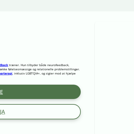
dback
træner. Hun tilbyder både neurofeedback,
n række følelsesmæssige og relationelle problemstillinger.
parterapi
, inklusiv LGBTQIA+, og sigter mod at hjælpe
E
JA