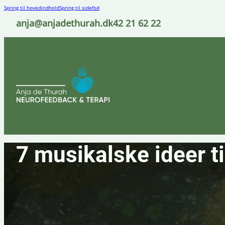
Spring til hovedindhold
Spring til sidefod
anja@anjadethurah.dk
42 21 62 22
7 musikalske ideer ti