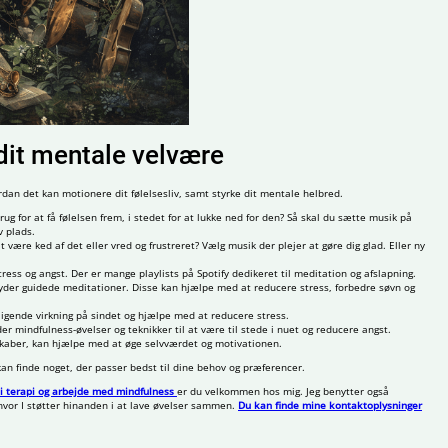
dit mentale velvære
dan det kan motionere dit følelsesliv, samt styrke dit mentale helbred.
rug for at få følelsen frem, i stedet for at lukke ned for den? Så skal du sætte musik på
v plads.
 være ked af det eller vred og frustreret? Vælg musik der plejer at gøre dig glad. Eller ny
ress og angst. Der er mange playlists på Spotify dedikeret til meditation og afslapning.
lbyder guidede meditationer. Disse kan hjælpe med at reducere stress, forbedre søvn og
oligende virkning på sindet og hjælpe med at reducere stress.
der mindfulness-øvelser og teknikker til at være til stede i nuet og reducere angst.
dskaber, kan hjælpe med at øge selvværdet og motivationen.
kan finde noget, der passer bedst til dine behov og præferencer.
 i terapi og arbejde med mindfulness
er du velkommen hos mig. Jeg benytter også
 hvor I støtter hinanden i at lave øvelser sammen.
Du kan finde mine kontaktoplysninger