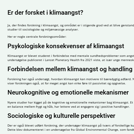
Er der forsket i klimaangst?
Ja, der findes forskning i klimaangst, og området er i stigende grad ved at blive genst
studier til sociologiske og miljømæssige analyser.
Her er nogle centrale forskningsområder:
Psykologiske konsekvenser af klimaangst
Klimaangst er blevet studeret i forbindelse med mentale sundhedsproblemer som angst, de
undersøgelse publiceret i Lancet Planetary Health fra 2021 viste, at især unge mennesk
Forbindelsen mellem klimaangst og handling
Forskning har også undersøgt, hvordan klimaangst kan motivere til bæredygtig adfærd. Nog
viser forskningen også, at for meget angst kan virke føre til passivitet og opgivelse.
Neurokognitive og emotionelle mekanismer
Nyere studier har kigget på de kognitive og emotionelle mekanismer bag klimaangst. Et fo
en balance mellem frygt og håb, har lettere ved at engagere sig i positive handlinger.
Sociologiske og kulturelle perspektiver
Der er også blevet udført forskning, der undersøger klimaangst på tværs af forskellige k
Dette blev dokumenteret i en undersøgelse fra Global Environmental Change, som fandt,