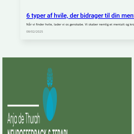
6 typer af hvile, der bidrager til din m
Når vi finder hvile, lader vi os genskabe. Vi skaber nemlig et mentalt og kro
08/02/2025