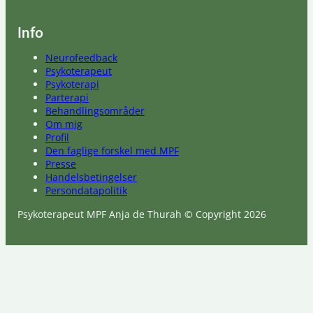
Info
Neurofeedback
Psykoterapeut
Psykoterapi
Parterapi
Behandlingsområder
Om mig
Profil
Den faglige forskel med MPF
Presse
Handelsbetingelser
Persondatapolitik
Psykoterapeut MPF Anja de Thurah © Copyright 2026