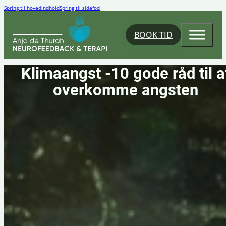
Spring til hovedindhold
Spring til sidefod
BOOK TID
Klimaangst -10 gode råd til a
overkomme angsten