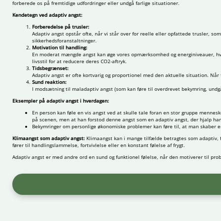
forberede os på fremtidige udfordringer eller undgå farlige situationer.
Kendetegn ved adaptiv angst:
Forberedelse på trusler:
Adaptiv angst opstår ofte, når vi står over for reelle eller opfattede trusler, s
sikkerhedsforanstaltninger.
Motivation til handling:
En moderat mængde angst kan øge vores opmærksomhed og energiniveauer, hvilke
livsstil for at reducere deres CO2-aftryk.
Tidsbegrænset:
Adaptiv angst er ofte kortvarig og proportionel med den aktuelle situation. Når 
Sund reaktion:
I modsætning til maladaptiv angst (som kan føre til overdrevet bekymring, undgå
Eksempler på adaptiv angst i hverdagen:
En person kan føle en vis angst ved at skulle tale foran en stor gruppe menneske
på scenen, men at han forstod denne angst som en adaptiv angst, der hjalp ham
Bekymringer om personlige økonomiske problemer kan føre til, at man skaber en
Klimaangst som adaptiv angst:
Klimaangst kan i mange tilfælde betragtes som adaptiv, 
fører til handlingslammelse, fortvivlelse eller en konstant følelse af frygt.
Adaptiv angst er med andre ord en sund og funktionel følelse, når den motiverer til pro