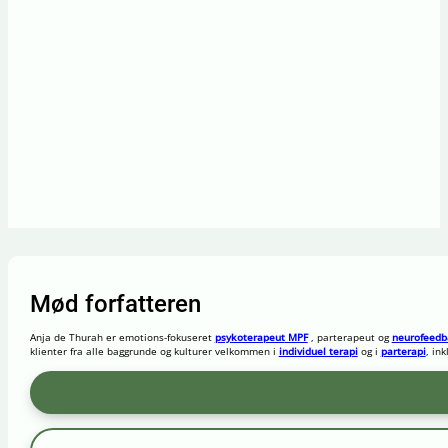
Mød forfatteren
Anja de Thurah er emotions-fokuseret
psykoterapeut
MPF
,
parterapeut
og
neurofeedb
klienter fra alle baggrunde og kulturer velkommen i
individuel terapi
og i
parterapi
, in