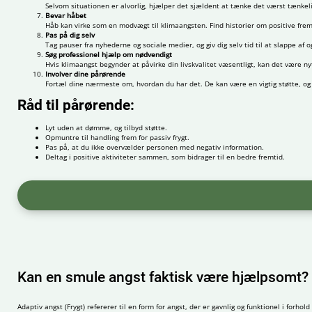
Selvom situationen er alvorlig, hjælper det sjældent at tænke det værst tænkeli
Bevar håbet
Håb kan virke som en modvægt til klimaangsten. Find historier om positive fremsk
Pas på dig selv
Tag pauser fra nyhederne og sociale medier, og giv dig selv tid til at slappe af
Søg professionel hjælp om nødvendigt
Hvis klimaangst begynder at påvirke din livskvalitet væsentligt, kan det være ny
Involver dine pårørende
Fortæl dine nærmeste om, hvordan du har det. De kan være en vigtig støtte, og 
Råd til pårørende:
Lyt uden at dømme, og tilbyd støtte.
Opmuntre til handling frem for passiv frygt.
Pas på, at du ikke overvælder personen med negativ information.
Deltag i positive aktiviteter sammen, som bidrager til en bedre fremtid.
Kan en smule angst faktisk være hjælpsomt?
Adaptiv angst (Frygt) refererer til en form for angst, der er gavnlig og funktionel i forh