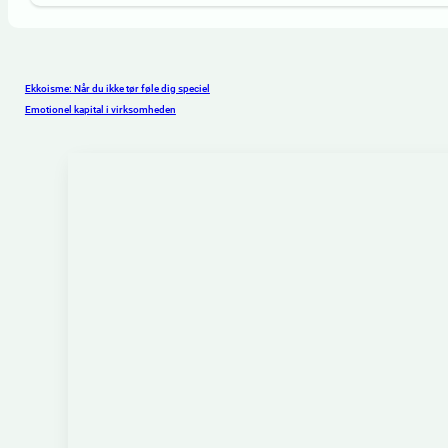
Ekkoisme: Når du ikke tør føle dig speciel
Emotionel kapital i virksomheden