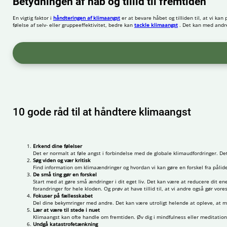
Betydningen af håb og tillid til fremtiden
En vigtig faktor i
håndteringen af klimaangst
er at bevare håbet og tilliden til, at vi ka
følelse af selv- eller gruppeeffektivitet, bedre kan
tackle klimaangst
. Det kan med andre 
10 gode råd til at håndtere klimaangst
Erkend dine følelser
Det er normalt at føle angst i forbindelse med de globale klimaudfordringer. Det
Søg viden og vær kritisk
Find information om klimaændringer og hvordan vi kan gøre en forskel fra pålid
De små ting gør en forskel
Start med at gøre små ændringer i dit eget liv. Det kan være at reducere dit ene
forandringer for hele kloden. Og prøv at have tillid til, at vi andre også gør vores
Fokuser på fællesskabet
Del dine bekymringer med andre. Det kan være utroligt helende at opleve, at man
Lær at være til stede i nuet
Klimaangst kan ofte handle om fremtiden. Øv dig i mindfulness eller meditation f
Undgå katastrofetænkning