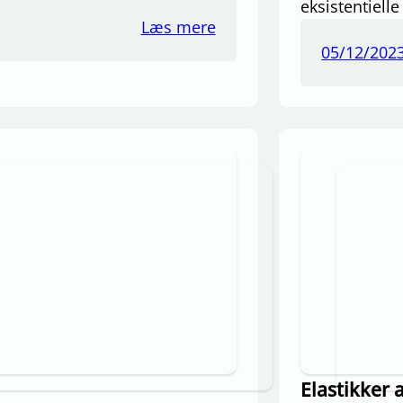
eksistentiel
Læs mere
05/12/202
Elastikker a