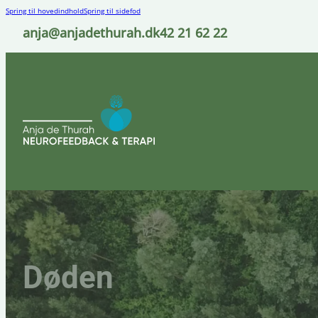
Spring til hovedindhold
Spring til sidefod
anja@anjadethurah.dk
42 21 62 22
Døden