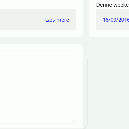
Denne weekend
Læs mere
18/09/201