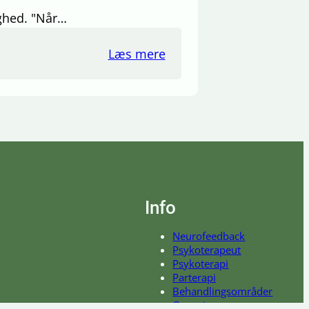
ighed. "Når…
Læs mere
Info
Neurofeedback
Psykoterapeut
Psykoterapi
Parterapi
Behandlingsområder
Om mig