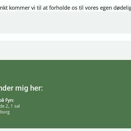
kt kommer vi til at forholde os til vores egen dødel
nder mig her:
på Fyn:
e 2, 1 sal
borg