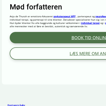
Mød forfatteren
Anja de Thurah er emotions-fokuseret
psykoterapeut
MPF
,
parterapeut
og
neurofee
individuel terapi, og parterapi til sine klienter. Derudover specialiserer hun sig i e
Hun byder klienter fra alle baggrunde og kulturer velkommen i
individuel terapi
og i
alle mennesker med at føre et bevidst, autentisk og nærværende liv.
BOOK TID ONLIN
LÆS MERE OM AN
Dont worry baby