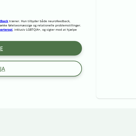
dback
træner. Hun tilbyder både neurofeedback,
n række følelsesmæssige og relationelle problemstillinger.
parterapi
, inklusiv LGBTQIA+, og sigter mod at hjælpe
E
JA