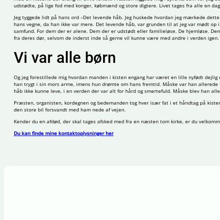
udstødte, på lige fod med konger, købmænd og store digtere. Livet tages fra alle en dag
Jeg tyggede lidt på hans ord –Det levende håb. Jeg huskede hvordan jeg mærkede dette
hans vegne, da han ikke var mere. Det levende håb, var grunden til at jeg var mødt op i
samfund. For dem der er alene. Dem der er udstødt eller familieløse. De hjemløse. Dem
fra deres dør, selvom de inderst inde så gerne vil kunne være med andre i verden igen.
Vi var alle børn
Og jeg forestillede mig hvordan manden i kisten engang har været en lille nyfødt dejli
han trygt i sin mors arme, imens hun drømte om hans fremtid. Måske var han allerede 
håb ikke kunne leve, i en verden der var alt for hård og smertefuld. Måske blev han aller
Præsten, organisten, kordegnen og bedemanden tog hver især fat i et håndtag på kisten o
den store bil forsvandt med ham nede af vejen.
Kender du en afdød, der skal tages afsked med fra en næsten tom kirke, er du velkommen
Du kan finde mine kontaktoplysninger her