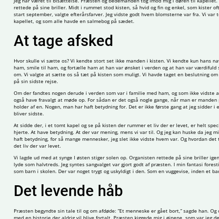
Jeg har været til bisættelse. Præsten og bedemanden tog imod mig i døren til kapellet.
rettede på sine briller. Midt i rummet stod kisten, så hvid og fin og enkel, som kister 
start september, valgte efterårsfarver. Jeg vidste godt hvem blomsterne var fra. Vi var 
kapellet, og som alle havde en salmebog på sædet.
At tage afsked
Hvor skulle vi sætte os? Vi kendte stort set ikke manden i kisten. Vi kendte kun hans n
ham, smile til ham, og fortælle ham at han var ønsket i verden og at han var værdifuld 
om. Vi valgte at sætte os så tæt på kisten som muligt. Vi havde taget en beslutning 
på sin sidste rejse.
Om der fandtes nogen derude i verden som var i familie med ham, og som ikke vidste a
også have fravalgt at møde op. For sådan er det også nogle gange, når man er manden 
holder af en. Nogen, man har haft betydning for. Det er ikke første gang at jeg sidder i 
bliver sidste.
At sidde der, i et tomt kapel og se på kisten der rummer et liv der er levet, er helt s
hjerte. At have betydning. At der var mening, mens vi var til. Og jeg kan huske da jeg mi
haft betydning, for så mange mennesker, jeg slet ikke vidste hvem var. Og hvordan det 
det liv der var levet.
Vi lagde ud med at synge I østen stiger solen op. Organisten rettede på sine briller igen,
lyde som halvtreds. Jeg syntes sangvalget var gjort godt af præsten. I min fantasi fores
som barn i skolen. Der var noget trygt og uskyldigt i den. Som en vuggevise, inden et bar
Det levende håb
Præsten begyndte sin tale til og om afdøde: ”Et menneske er gået bort,” sagde han. Og 
med en historie der aldrig vil blive fortalt. Præsten kiggede mig i øjnene, som var jeg de