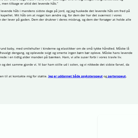
, men tilbage er altid det levende håb.”
 levende håb i mandens sidste dage på jord, og jeg huskede det levende håb om fred på
 kapellet. Mit håb om at noget kan ændre sig, for dem der har det sværrest i vores
 der lever på gaden. Dem der drukner i deres misbrug, og dem der forsøger at holde alle
g rund baby, med smilehuller i kinderne og elastikker om de små tykke håndled. Måske lå
fravalgt dengang, og oplevede svigt og smerte ingen børn bør opleve. Måske hans levende
ede i en tidlig alder manden på bænken. Ham, vi alle suser forbi i vores travle liv.
g det samme gjorde vi. Vi bar ham stille ud i solen, og vi nikkede det sidste farvel, da
 til at kontakte mig for støtte.
Jeg er uddannet både psykoterapeut
og
parterapeut
.