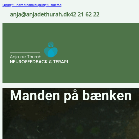
Spring til hovedindhold
Spring til sidefod
anja@anjadethurah.dk
42 21 62 22
Manden på bænken