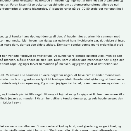
 Indenfor stod kordegnen og nikkede en hilsen, og i hjørnet af rummet sad organisten og
oftest er. Foran kisten lå to buketter og vidnede om at blomsterhandlerne allerede nu i
to fremmødte til denne bisættelse. Vi kiggede rundt på de 70-80 stole der var opstillet i
avn, og vi kendte hans død og tiden op til den. Vi havde nået at grine lidt sammen med
som menneske. Men hvem han rigtigt var og hvad hans livshistorie var, det vidste vi intet
om at være dem, der tog den sidste afsked. Dem som sendte denne mand ordentlig af sted
t han var død, forbliver et mysterium. De kunne være derude og intet vide, men de kan
på bænken. Måske findes de slet ikke. Dem, som vi håber alle mennesker har. Nogle der
et tomt kapel og siger farvel til manden på bænken, og jeg ved godt at det heller ikke
pecielt. Vi ønsker alle sammen at være noget for nogen. At have rørt et andet menneskes
stede min bror, og kirken var fyldt til bristepunktet. Hvordan det rørte mig, at han havde
trøstede mig i min egen sorg. Og nu sad jeg igen i et kapel, uden mennesker og vidner om
 og klimtede på det lille orgel. Vi sang så højt vi ku og forsøgte at få fem mennesker til at
tillede jeg mig at manden i kisten helt sikkert kendte den sang, og selv havde sunget den
n falder i søvn.
det var netop sandheden. Et menneske af kød og blod, med glæder og sorger i livet, og
n, der skulle søge trøst i hans ord. ”Gud tager alle til sig, svage, marginaliserede og