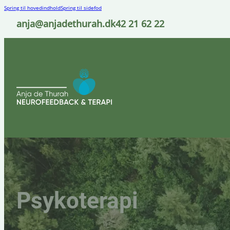
Spring til hovedindhold
Spring til sidefod
anja@anjadethurah.dk
42 21 62 22
Psykoterapi